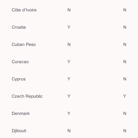
Côte d’Ivoire
N
N
Croatia
Y
N
Cuban Peso
N
N
Curacao
Y
N
Cyprus
Y
N
Czech Republic
Y
Y
Denmark
Y
N
Djibouti
N
N