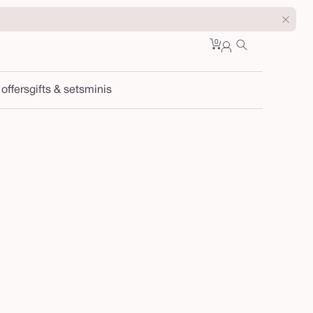
0
Cart
0
sign
items
in
 offers
gifts & sets
minis